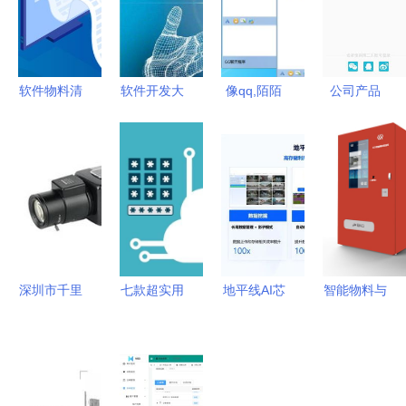
软件物料清
软件开发大
像qq,陌陌
公司产品
单解析 从
概成本需要
这种im软
阐述商城
缘起要点详
多少？这里
件,即时通
app软件开
解到生产管
告诉你6点
讯都用到了
发功能 会
理推动指南
什么技术
员中心
是基于
openfire这
种开源产品
深圳市千里
七款超实用
地平线AI芯
智能物料与
进行二次开
马软件开发
的办公文档
片技术专场
工具发放管
发的吗
以专业与创
加密软件推
第二讲回顾
理软件系统
新驱动企业
荐，为您的
软件开发生
开发方案
数字化转型
数据安全保
态与工具链