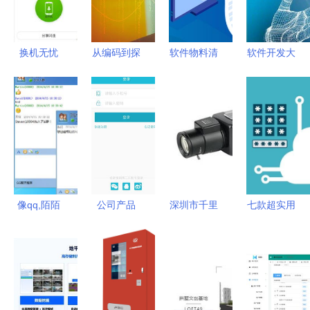
换机无忧
从编码到探
软件物料清
软件开发大
用“闪连”实
路 软件开
单解析 从
概成本需要
现零流量高
发人员如何
缘起要点详
多少？这里
速数据迁
成功转型为
解到生产管
告诉你6点
移，保障手
旅游产品经
理推动指南
机联系人信
理
息安全
像qq,陌陌
公司产品
深圳市千里
七款超实用
这种im软
阐述商城
马软件开发
的办公文档
件,即时通
app软件开
以专业与创
加密软件推
讯都用到了
发功能 会
新驱动企业
荐，为您的
什么技术
员中心
数字化转型
数据安全保
是基于
驾护航