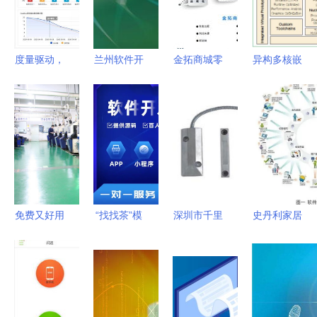
度量驱动，
兰州软件开
金拓商城零
异构多核嵌
效能飞跃
发方法大全
售批发软件
入式系统软
博云
从需求分析
开发方案
件解决方案
DevOps产
到系统交付
的开发策略
品V3.3版本
的完整指南
与实践
正式发布
免费又好用
“找找茶”模
深圳市千里
史丹利家居
的工厂生产
式小程序软
马软件开发
设计软件将
管理软件
件开发方案
产品中心赋
于近期全面
下载指南与
能数字化转
上线
选择策略
型