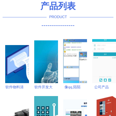
产品列表
PRODUCT
----------------
软件物料清
软件开发大
像qq,陌陌
公司产品
单解析 从
概成本需要
这种im软
阐述商城
缘起要点详
多少？这里
件,即时通
app软件开
解到生产管
告诉你6点
讯都用到了
发功能 会