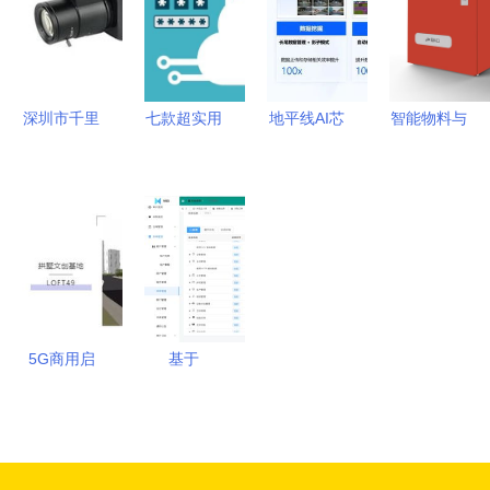
理推动指南
什么技术
员中心
是基于
openfire这
种开源产品
深圳市千里
七款超实用
地平线AI芯
智能物料与
进行二次开
马软件开发
的办公文档
片技术专场
工具发放管
发的吗
以专业与创
加密软件推
第二讲回顾
理软件系统
新驱动企业
荐，为您的
软件开发生
开发方案
数字化转型
数据安全保
态与工具链
驾护航
全解析
5G商用启
基于
航，软件开
SpringBoot、
发行业迎风
Vue.js与
起飞，多领
UniApp的